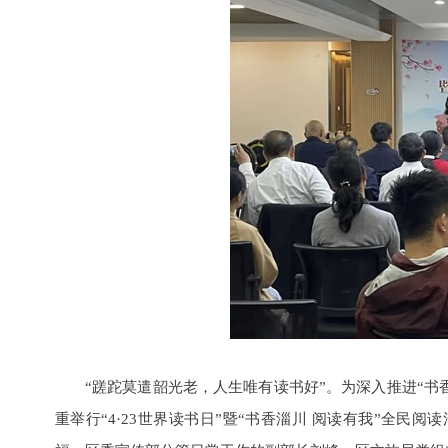
“蹉跎莫遣韶光老，人生唯有读书好”。为深入推进“书香
重举行“4·23世界读书日”暨“书香淄川 阅读有我”全