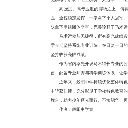
高强度、高专业度的赛场之上，傅霄龙
匹，全程稳定发挥，一举拿下个人冠军。
队拿下甲组团体季军，完美诠释了马术运
马术运动从无捷径，所有高光成绩皆源
学长期坚持系统专业训练，在日复一日的
坚持收获亮眼成绩。
作为省内率先开设马术特长专业的公办
台，配备专业师资与科学训练体系，让学
近年来，般阳中学持续优化艺体特色育
中斩获佳绩，充分彰显了学校特色教育的
舞台，助力少年逐光而行、不负韶华、再
作者：般阳中学宣