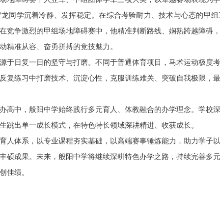
同学沉着冷静、发挥稳定。在综合考验耐力、技术与心态的甲组
在竞争激烈的甲组场地障碍赛中，他精准判断路线、娴熟跨越障碍
动精准从容、奋勇拼搏的竞技魅力。
于日复一日的坚守与打磨。不同于普通体育项目，马术运动极度考
反复练习中打磨技术、沉淀心性，克服训练难关、突破自我极限，
高中，般阳中学始终践行多元育人、体教融合的办学理念。学校深
生跳出单一成长模式，在特色特长领域深耕精进、收获成长。
人体系，以专业课程夯实基础，以高端赛事锤炼能力，助力学子以
丰硕成果。未来，般阳中学将继续深耕特色办学之路，持续完善多
创佳绩。