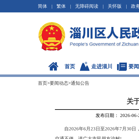
简体
|
繁体
|
无障碍阅读
|
关怀版
|
政
首页
走进淄川
要闻
首页
>
要闻动态
>
通知公告
关
发布日期： 2026-06-22
自2026年6月23日至2026年
交通不便，请广大市民朋友谅解!