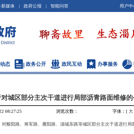
务新媒体
|
政府公报
|
智能问答
用户中
动态
政务公开
政民互动
办事服务
于对城区部分主次干道进行局部沥青路面维修的
 08:27:25
浏览次数：
字体：
[
大
7月30日，对般阳路、将军路、雁阳路、淄城东路等城区部分主次干道进