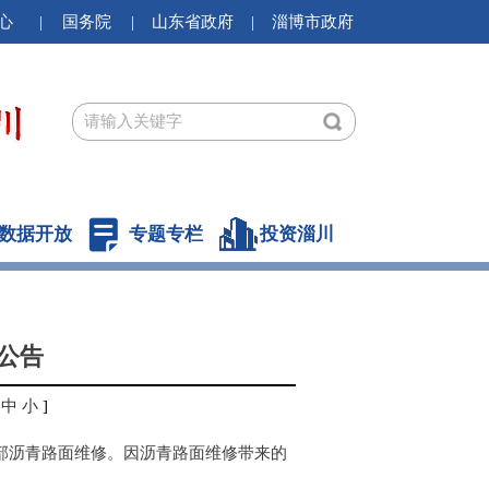
心
|
国务院
|
山东省政府
|
淄博市政府
数据开放
专题专栏
投资淄川
公告
中
小
]
行局部沥青路面维修。因沥青路面维修带来的