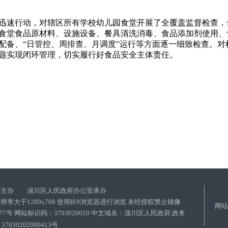
所迅速行动，对辖区所有学校幼儿园食堂开展了全覆盖监督检查
食堂食品原材料、设施设备、餐具清洗消毒、食品添加剂使用、
配备、“日管控、周排查、月调度”运行等方面逐一细致检查。对
题实现闭环管理，切实履行好食品安全主体责任。
府主办 淄川区人民政府办公室承办
率大于1280x768 使用IE9浏览器进行浏览 未经授权禁止镜像
网站
4477号 网站标识码：3703020020 中文域名：淄川区人民政府.政务
7030202000413号