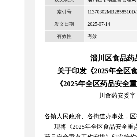
索引号
11370302MB2858510D/
发文日期
2025-07-14
有效性
有效
淄川区食品药
关于印发《
202
5
年全
区
《
202
5
年全
区药品
安全重
川食药安委字〔
各镇人民政府、各街道办事处，区
现将《2025年全区食品安全重