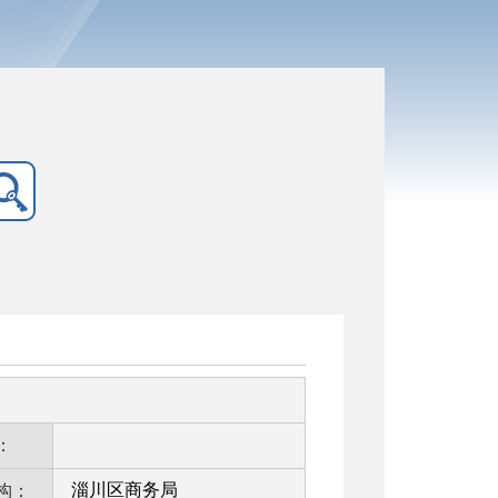
：
淄川区商务局
构：