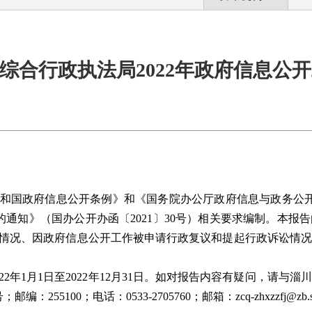
综合行政执法局2022年政府信息公
和国政府信息公开条例》和《国务院办公厅政府信息与政务公
的通知》（国办公开办函〔
2021
〕
30
号）相关要求编制。
本报告
情况、因政府信息公开工作被申请行政复议和提起行政诉讼情况
22
年
1
月
1
日至
2022
年
12
月
31
日。如对报告内容有疑问，请与淄川
号；邮编：
255100
；电话：
0533-2705760
；邮箱：
zcq-zhxzzfj@zb.