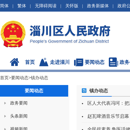
简体
|
繁体
|
无障碍阅读
|
关怀版
|
政务新媒体
|
政府
首页
走进淄川
要闻动态
政务
首页
>
要闻动态
>
镇办动态
要闻动态
镇办动态
政务要闻
区人大代表冯珂：把
头条新闻
赵瓦啤酒音乐节启幕
视频新闻
全民提素养 鲁医话