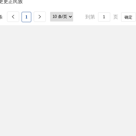
更更正民族
条
1
到第
页
确定