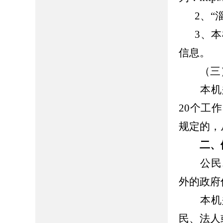
2、“
3、
信息
（三）
本机关
20个工
规定的，
二、
公民、
外的政府
本机关
民、法人