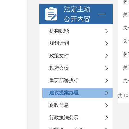
关
法定主动
关
公开内容
关
机构职能
关
规划计划
关
政策文件
关
政府会议
重要部署执行
关
建议提案办理
共 10
财政信息
行政执法公示