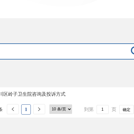
川区岭子卫生院咨询及投诉方式
条
1
到第
页
确定