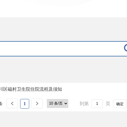
川区磁村卫生院住院流程及须知
条
1
到第
页
确定